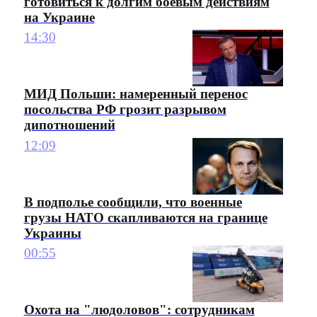
готовиться к долгим боевым действиям
на Украине
14:30
МИД Польши: намеренный перенос
посольства РФ грозит разрывом
дипотношений
12:09
В подполье сообщили, что военные
грузы НАТО скапливаются на границе
Украины
00:55
Охота на "людоловов": сотрудникам