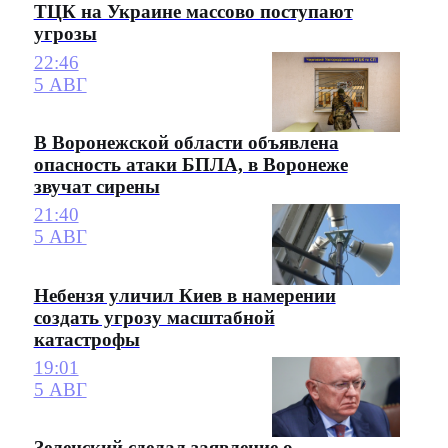
ТЦК на Украине массово поступают
угрозы
22:46
5 АВГ
В Воронежской области объявлена
опасность атаки БПЛА, в Воронеже
звучат сирены
21:40
5 АВГ
Небензя уличил Киев в намерении
создать угрозу масштабной
катастрофы
19:01
5 АВГ
Зеленский сделал заявление о