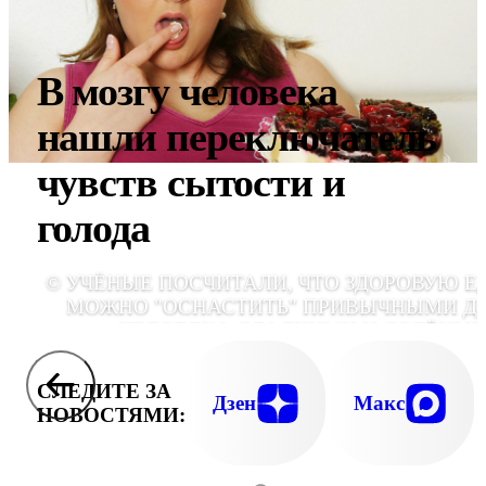
В мозгу человека
нашли переключатель
чувств сытости и
голода
© УЧЁНЫЕ ПОСЧИТАЛИ, ЧТО ЗДОРОВУЮ Е
МОЖНО "ОСНАСТИТЬ" ПРИВЫЧНЫМИ Д
ЧЕЛОВЕКА СЛАДКИМИ И СОЛЁНЫ
АРОМАТАМИ И ТЕМ САМЫМ ПОПЫТАТЬ
РЕШИТЬ ПРОБЛЕМУ ОЖИРЕНИЯ
СЛЕДИТЕ ЗА
GLOBALLOOKPRE
Дзен
Макс
НОВОСТЯМИ: