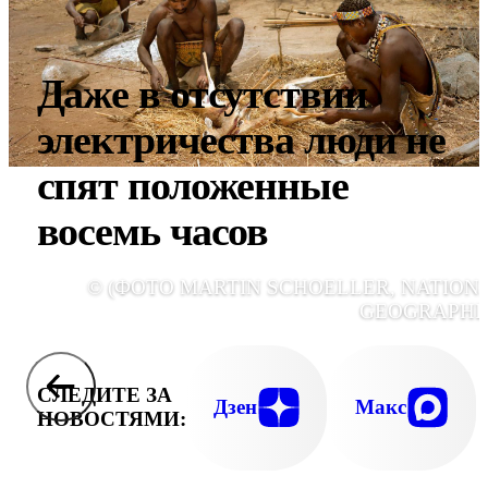
Даже в отсутствии
электричества люди не
спят положенные
восемь часов
© (ФОТО MARTIN SCHOELLER, NATION
GEOGRAPHIC
СЛЕДИТЕ ЗА
Дзен
Макс
НОВОСТЯМИ: