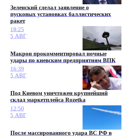
Зеленский сделал заявление о
пусковых установках баллистических
ракет
18:25
5 АВГ
Макрон прокомментировал ночные
удары по киевским предприятиям ВПК
16:39
5 АВГ
Под Киевом уничтожен крупнейший
склад маркетплейса Rozetka
12:50
5 АВГ
После массированного удара ВС РФ в