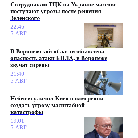
Сотрудникам ТЦК на Украине массово
поступают угрозы после решения
Зеленского
22:46
5 АВГ
В Воронежской области объявлена
опасность атаки БПЛА, в Воронеже
звучат сирены
21:40
5 АВГ
Небензя уличил Киев в намерении
создать угрозу масштабной
катастрофы
19:01
5 АВГ