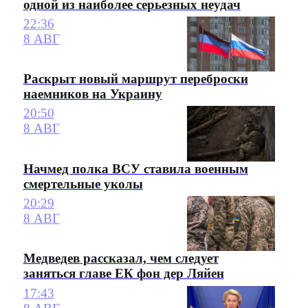
одной из наиболее серьезных неудач
22:36
8 АВГ
Раскрыт новый маршрут переброски
наемников на Украину
20:50
8 АВГ
Начмед полка ВСУ ставила военным
смертельные уколы
20:29
8 АВГ
Медведев рассказал, чем следует
заняться главе ЕК фон дер Ляйен
17:43