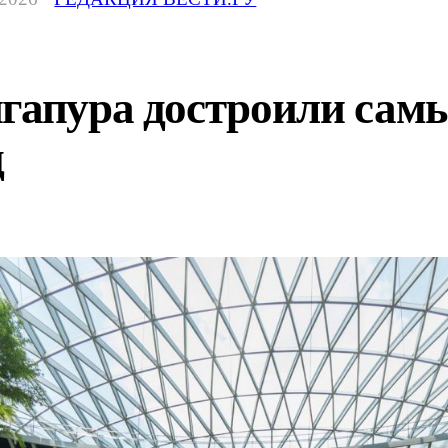
нгапура достроили сам
д