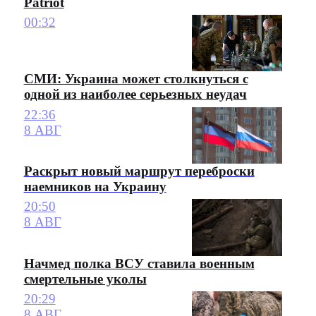
Patriot
00:32
СМИ: Украина может столкнуться с
одной из наиболее серьезных неудач
22:36
8 АВГ
Раскрыт новый маршрут переброски
наемников на Украину
20:50
8 АВГ
Начмед полка ВСУ ставила военным
смертельные уколы
20:29
8 АВГ