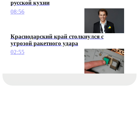
русской кухни
08:56
Краснодарский край столкнулся с
угрозой ракетного удара
02:55