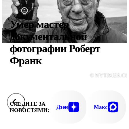
Умер мастер
документальной
фотографии Роберт
Франк
© NYTIMES.C
СЛЕДИТЕ ЗА
Дзен
Макс
НОВОСТЯМИ: