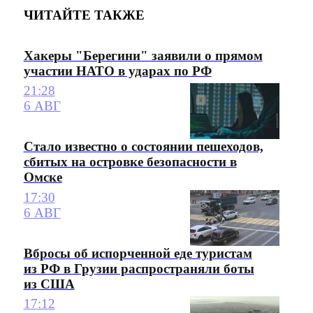
ЧИТАЙТЕ ТАКЖЕ
Хакеры "Берегини" заявили о прямом
участии НАТО в ударах по РФ
21:28
6 АВГ
Стало известно о состоянии пешеходов,
сбитых на островке безопасности в
Омске
17:30
6 АВГ
Вбросы об испорченной еде туристам
из РФ в Грузии распространяли боты
из США
17:12