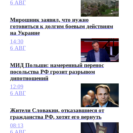
6 АВГ
Мирошник заявил, что нужно
готовиться к долгим боевым действиям
на Украине
14:30
6 АВГ
МИД Польши: намеренный перенос
посольства РФ грозит разрывом
дипотношений
12:09
6 АВГ
Жители Словакии, отказавшиеся от
гражданства РФ, хотят его вернуть
08:13
6 АВГ