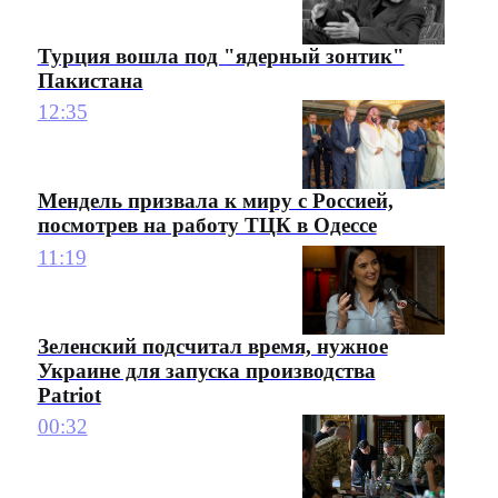
Турция вошла под "ядерный зонтик"
Пакистана
12:35
Мендель призвала к миру с Россией,
посмотрев на работу ТЦК в Одессе
11:19
Зеленский подсчитал время, нужное
Украине для запуска производства
Patriot
00:32