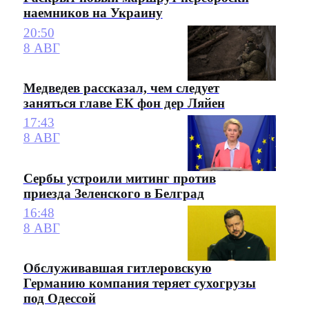
наемников на Украину
20:50
8 АВГ
Медведев рассказал, чем следует
заняться главе ЕК фон дер Ляйен
17:43
8 АВГ
Сербы устроили митинг против
приезда Зеленского в Белград
16:48
8 АВГ
Обслуживавшая гитлеровскую
Германию компания теряет сухогрузы
под Одессой