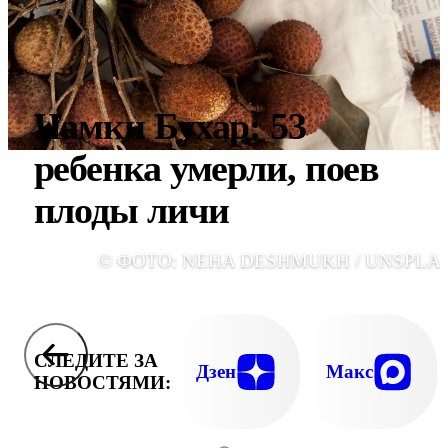
Чамки Бухар: 53
ребенка умерли, поев
плоды личи
© ФОТО: NEHA DESHMUKH / UNSPLA
СЛЕДИТЕ ЗА
Дзен
Макс
НОВОСТЯМИ: