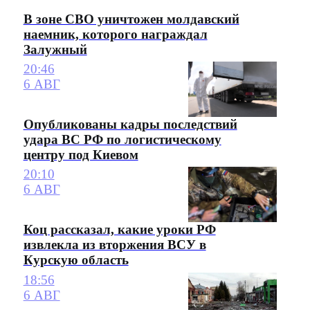
В зоне СВО уничтожен молдавский
наемник, которого награждал
Залужный
20:46
6 АВГ
Опубликованы кадры последствий
удара ВС РФ по логистическому
центру под Киевом
20:10
6 АВГ
Коц рассказал, какие уроки РФ
извлекла из вторжения ВСУ в
Курскую область
18:56
6 АВГ