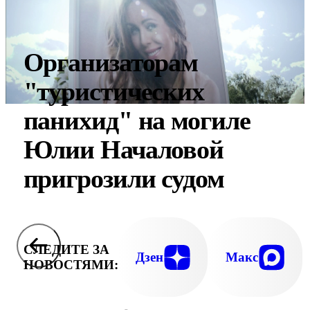
Организаторам
"туристических
панихид" на могиле
Юлии Началовой
пригрозили судом
СЛЕДИТЕ ЗА
Дзен
Макс
НОВОСТЯМИ: