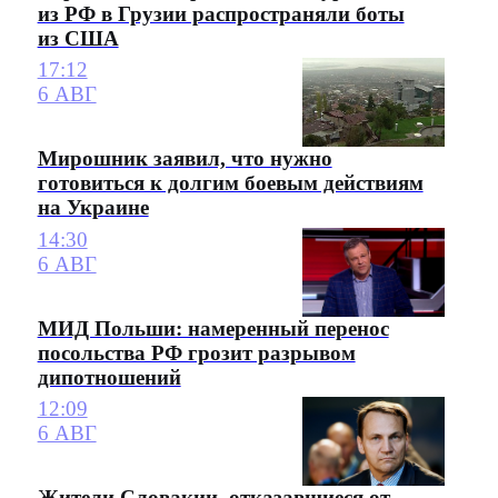
из РФ в Грузии распространяли боты
из США
17:12
6 АВГ
Мирошник заявил, что нужно
готовиться к долгим боевым действиям
на Украине
14:30
6 АВГ
МИД Польши: намеренный перенос
посольства РФ грозит разрывом
дипотношений
12:09
6 АВГ
Жители Словакии, отказавшиеся от