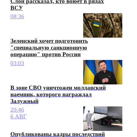
Слон рассказал, кто воюет в рядах
ВСУ
08:36
Зеленский хочет подготовить
"специальную санкционную
операцию" против России
03:03
В зоне СВО уничтожен молдавский
наемник, которого награждал
Залужный
20:46
6 АВГ
Опубликованы кадры последствий