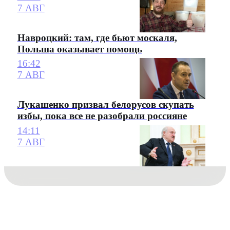
7 АВГ
Навроцкий: там, где бьют москаля,
Польша оказывает помощь
16:42
7 АВГ
Лукашенко призвал белорусов скупать
избы, пока все не разобрали россияне
14:11
7 АВГ