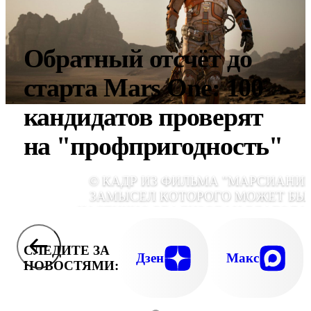
Обратный отсчёт до
старта Mars One: 100
кандидатов проверят
на "профпригодность"
© КАДР ИЗ ФИЛЬМА "МАРСИАНИН
ЗАМЫСЕЛ КОТОРОГО МОЖЕТ БЫ
ЧАСТИЧНО РЕАЛИЗОВАН БЛАГОДА
МАСШТАБНОМУ ПРОЕКТУ. , ИЛЛЮСТРАЦ
С САЙТА FILMPRO.R
СЛЕДИТЕ ЗА
Дзен
Макс
НОВОСТЯМИ: