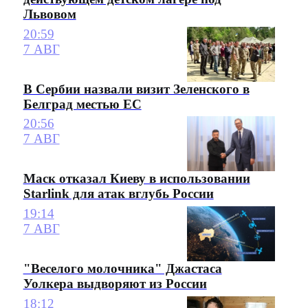
Львовом
20:59
7 АВГ
В Сербии назвали визит Зеленского в
Белград местью ЕС
20:56
7 АВГ
Маск отказал Киеву в использовании
Starlink для атак вглубь России
19:14
7 АВГ
"Веселого молочника" Джастаса
Уолкера выдворяют из России
18:12