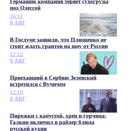
Германию компания теряет сухогрузы
под Одессой
16:11
8 АВГ
В Госдуме заявили, что Плющенко не
стоит ждать грантов на шоу от России
12:12
8 АВГ
Приехавший в Сербию Зеленский
встретился с Вучичем
12:10
8 АВГ
Пирожки с капустой, хрен и горчица:
Галкин включил в райдер блюда
русской кухни