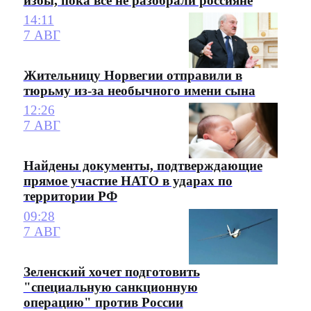
избы, пока все не разобрали россияне
14:11
7 АВГ
Жительницу Норвегии отправили в
тюрьму из-за необычного имени сына
12:26
7 АВГ
Найдены документы, подтверждающие
прямое участие НАТО в ударах по
территории РФ
09:28
7 АВГ
Зеленский хочет подготовить
"специальную санкционную
операцию" против России