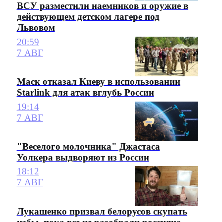
ВСУ разместили наемников и оружие в
действующем детском лагере под
Львовом
20:59
7 АВГ
Маск отказал Киеву в использовании
Starlink для атак вглубь России
19:14
7 АВГ
"Веселого молочника" Джастаса
Уолкера выдворяют из России
18:12
7 АВГ
Лукашенко призвал белорусов скупать