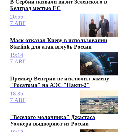
В Сербии назвали визит Зеленского в
Белград местью ЕС
20:56
7 АВГ
Маск отказал Киеву в использовании
Starlink для атак вглубь России
19:14
7 АВГ
Премьер Венгрии не исключил замену
"Росатома" на АЭС "Пакш-2"
18:36
7 АВГ
"Веселого молочника" Джастаса
Уолкера выдворяют из России