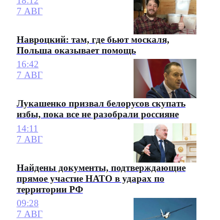
18:12
7 АВГ
Навроцкий: там, где бьют москаля,
Польша оказывает помощь
16:42
7 АВГ
Лукашенко призвал белорусов скупать
избы, пока все не разобрали россияне
14:11
7 АВГ
Найдены документы, подтверждающие
прямое участие НАТО в ударах по
территории РФ
09:28
7 АВГ