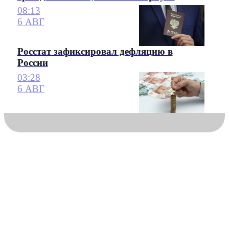
08:13
6 АВГ
Росстат зафиксировал дефляцию в
России
03:28
6 АВГ