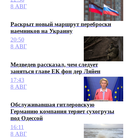
8 АВГ
Раскрыт новый маршрут переброски
наемников на Украину
20:50
8 АВГ
Медведев рассказал, чем следует
заняться главе ЕК фон дер Ляйен
17:43
8 АВГ
Обслуживавшая гитлеровскую
Германию компания теряет сухогрузы
под Одессой
16:11
8 АВГ