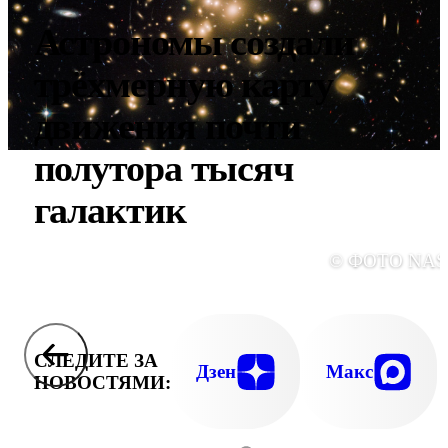
Астрономы создали
трёхмерную карту
движения почти
полутора тысяч
галактик
© ФОТО NAS
СЛЕДИТЕ ЗА
Дзен
Макс
НОВОСТЯМИ: