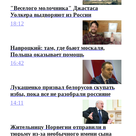
"Веселого молочника" Джастаса
Уолкера выдворяют из России
18:12
Навроцкий: там, где бьют москаля,
Польша оказывает помощь
16:42
Лукашенко призвал белорусов скупать
избы, пока все не разобрали россияне
14:11
Жительницу Норвегии отправили в
тюрьму из-за необычного имени сына