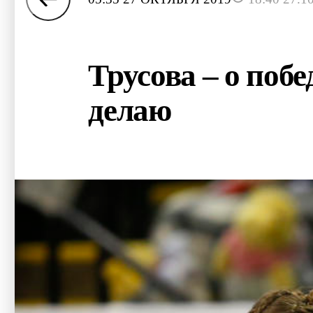
Трусова – о побе
делаю