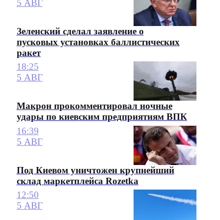
5 АВГ
Зеленский сделал заявление о
пусковых установках баллистических
ракет
18:25
5 АВГ
Макрон прокомментировал ночные
удары по киевским предприятиям ВПК
16:39
5 АВГ
Под Киевом уничтожен крупнейший
склад маркетплейса Rozetka
12:50
5 АВГ