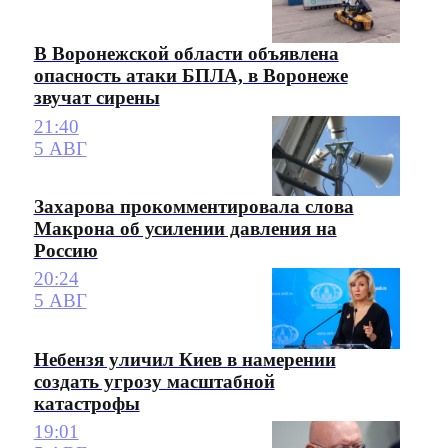
В Воронежской области объявлена
опасность атаки БПЛА, в Воронеже
звучат сирены
21:40
5 АВГ
Захарова прокомментировала слова
Макрона об усилении давления на
Россию
20:24
5 АВГ
Небензя уличил Киев в намерении
создать угрозу масштабной
катастрофы
19:01