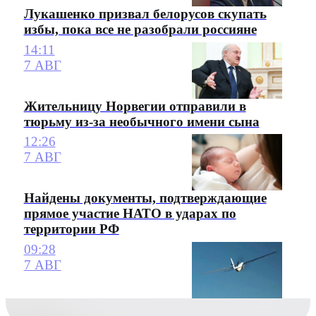
Лукашенко призвал белорусов скупать
избы, пока все не разобрали россияне
14:11
7 АВГ
Жительницу Норвегии отправили в
тюрьму из-за необычного имени сына
12:26
7 АВГ
Найдены документы, подтверждающие
прямое участие НАТО в ударах по
территории РФ
09:28
7 АВГ