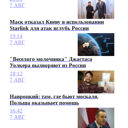
7 АВГ
Маск отказал Киеву в использовании
Starlink для атак вглубь России
19:14
7 АВГ
"Веселого молочника" Джастаса
Уолкера выдворяют из России
18:12
7 АВГ
Навроцкий: там, где бьют москаля,
Польша оказывает помощь
16:42
7 АВГ