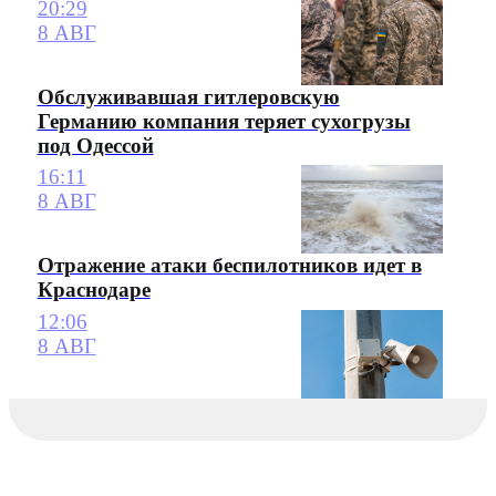
20:29
8 АВГ
Обслуживавшая гитлеровскую
Германию компания теряет сухогрузы
под Одессой
16:11
8 АВГ
Отражение атаки беспилотников идет в
Краснодаре
12:06
8 АВГ