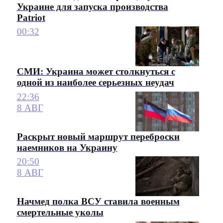
Украине для запуска производства
Patriot
00:32
СМИ: Украина может столкнуться с
одной из наиболее серьезных неудач
22:36
8 АВГ
Раскрыт новый маршрут переброски
наемников на Украину
20:50
8 АВГ
Начмед полка ВСУ ставила военным
смертельные уколы