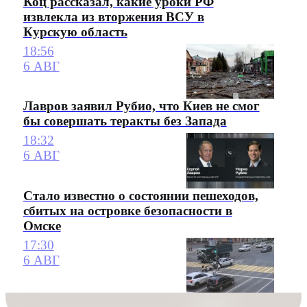
Коц рассказал, какие уроки РФ
извлекла из вторжения ВСУ в
Курскую область
18:56
6 АВГ
Лавров заявил Рубио, что Киев не смог
бы совершать теракты без Запада
18:32
6 АВГ
Стало известно о состоянии пешеходов,
сбитых на островке безопасности в
Омске
17:30
6 АВГ