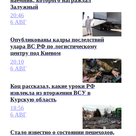
наемник, которого награждал
Залужный
20:46
6 АВГ
Опубликованы кадры последствий
удара ВС РФ по логистическому
центру под Киевом
20:10
6 АВГ
Коц рассказал, какие уроки РФ
извлекла из вторжения ВСУ в
Курскую область
18:56
6 АВГ
Стало известно о состоянии пешеходов,