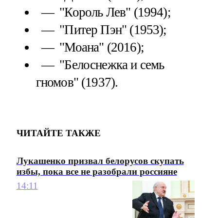
"Король Лев" (1994);
"Питер Пэн" (1953);
"Моана" (2016);
"Белоснежка и семь
гномов" (1937).
ЧИТАЙТЕ ТАКЖЕ
Лукашенко призвал белорусов скупать
избы, пока все не разобрали россияне
14:11