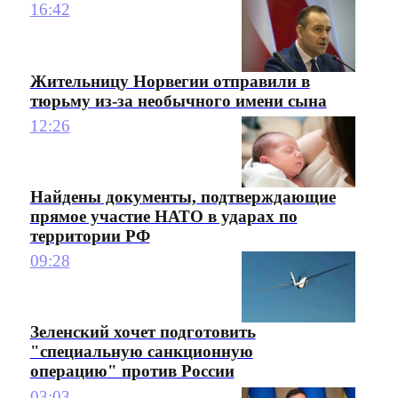
16:42
Жительницу Норвегии отправили в
тюрьму из-за необычного имени сына
12:26
Найдены документы, подтверждающие
прямое участие НАТО в ударах по
территории РФ
09:28
Зеленский хочет подготовить
"специальную санкционную
операцию" против России
03:03