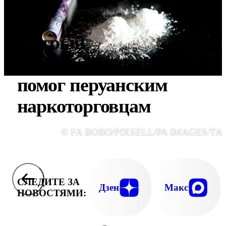
Хитрый
маркетинговый ход не
помог перуанским
наркоторговцам
© FA BOBO/PIXSELL/PA IMAGES/ТА
СЛЕДИТЕ ЗА
Дзен
Макс
НОВОСТЯМИ: