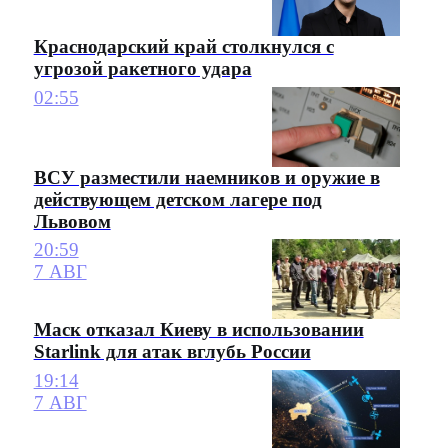
Краснодарский край столкнулся с
угрозой ракетного удара
02:55
ВСУ разместили наемников и оружие в
действующем детском лагере под
Львовом
20:59
7 АВГ
Маск отказал Киеву в использовании
Starlink для атак вглубь России
19:14
7 АВГ