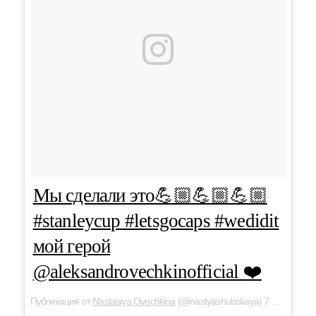
Мы сделали это💪🏼💪🏼💪🏼
#stanleycup #letsgocaps #wedidit
мой герой
@aleksandrovechkinofficial ❤️
Публикация от
Nastasiya Ovechkina
(@nastyashubskaya) 7 Июн 2018 в 11:44 PDT