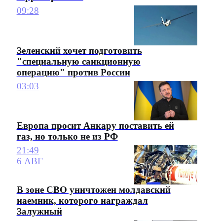
09:28
Зеленский хочет подготовить
"специальную санкционную
операцию" против России
03:03
Европа просит Анкару поставить ей
газ, но только не из РФ
21:49
6 АВГ
В зоне СВО уничтожен молдавский
наемник, которого награждал
Залужный