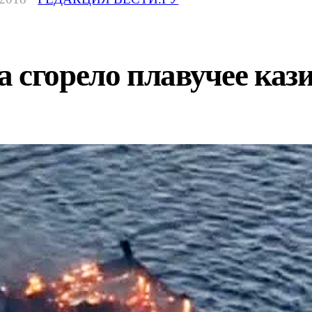
 сгорело плавучее каз