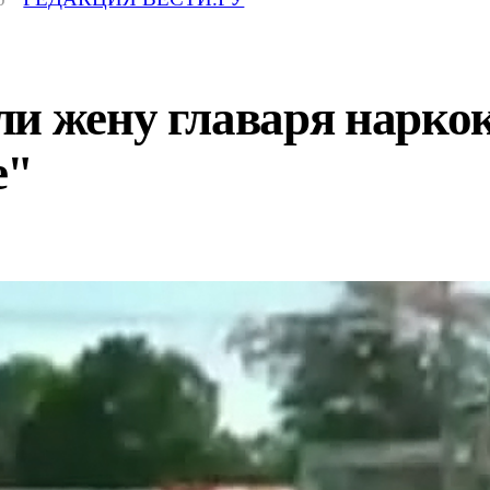
и жену главаря наркок
е"