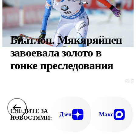
Биатлон. Мякяряйнен
завоевала золото в
гонке преследования
© E
СЛЕДИТЕ ЗА
Дзен
Макс
НОВОСТЯМИ: