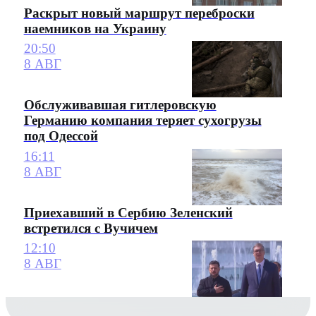
Раскрыт новый маршрут переброски
наемников на Украину
20:50
8 АВГ
Обслуживавшая гитлеровскую
Германию компания теряет сухогрузы
под Одессой
16:11
8 АВГ
Приехавший в Сербию Зеленский
встретился с Вучичем
12:10
8 АВГ