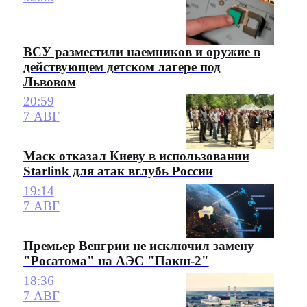
ВСУ разместили наемников и оружие в
действующем детском лагере под
Львовом
20:59
7 АВГ
Маск отказал Киеву в использовании
Starlink для атак вглубь России
19:14
7 АВГ
Премьер Венгрии не исключил замену
"Росатома" на АЭС "Пакш-2"
18:36
7 АВГ