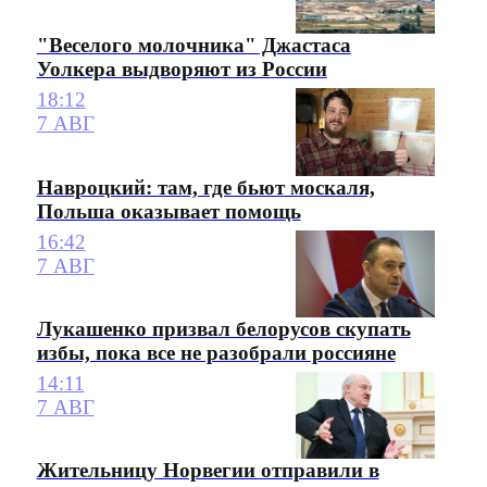
"Веселого молочника" Джастаса
Уолкера выдворяют из России
18:12
7 АВГ
Навроцкий: там, где бьют москаля,
Польша оказывает помощь
16:42
7 АВГ
Лукашенко призвал белорусов скупать
избы, пока все не разобрали россияне
14:11
7 АВГ
Жительницу Норвегии отправили в