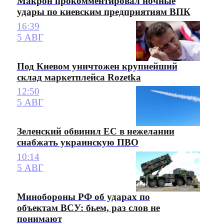
Макрон прокомментировал ночные
удары по киевским предприятиям ВПК
16:39
5 АВГ
Под Киевом уничтожен крупнейший
склад маркетплейса Rozetka
12:50
5 АВГ
Зеленский обвинил ЕС в нежелании
снабжать украинскую ПВО
10:14
5 АВГ
Минобороны РФ об ударах по
объектам ВСУ: бьем, раз слов не
понимают