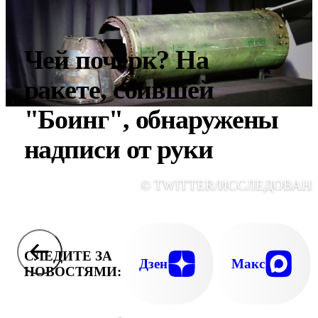
Чей почерк? На
ракете, сбившей
"Боинг", обнаружены
надписи от руки
© TWITTER/ИССЛЕДОВАН
СЛЕДИТЕ ЗА
Дзен
Макс
НОВОСТЯМИ: