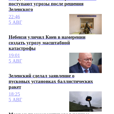
поступают угрозы после решения
Зеленского
22:46
5 АВГ
Небензя уличил Киев в намерении
создать угрозу масштабной
катастрофы
19:01
5 АВГ
Зеленский сделал заявление о
пусковых установках баллистических
ракет
18:25
5 АВГ