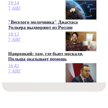
19:14
7 АВГ
"Веселого молочника" Джастаса
Уолкера выдворяют из России
18:12
7 АВГ
Навроцкий: там, где бьют москаля,
Польша оказывает помощь
16:42
7 АВГ