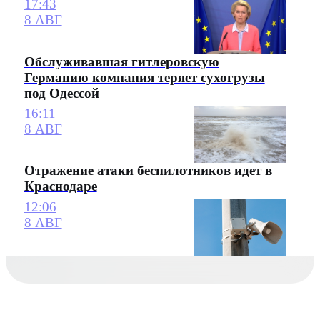
17:43
8 АВГ
Обслуживавшая гитлеровскую
Германию компания теряет сухогрузы
под Одессой
16:11
8 АВГ
Отражение атаки беспилотников идет в
Краснодаре
12:06
8 АВГ