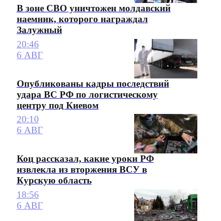
В зоне СВО уничтожен молдавский
наемник, которого награждал
Залужный
20:46
6 АВГ
Опубликованы кадры последствий
удара ВС РФ по логистическому
центру под Киевом
20:10
6 АВГ
Коц рассказал, какие уроки РФ
извлекла из вторжения ВСУ в
Курскую область
18:56
6 АВГ