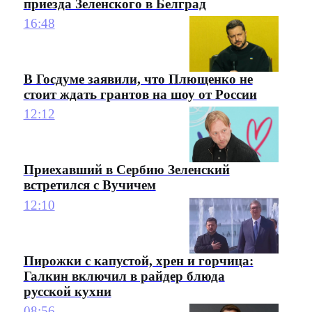
приезда Зеленского в Белград
16:48
В Госдуме заявили, что Плющенко не
стоит ждать грантов на шоу от России
12:12
Приехавший в Сербию Зеленский
встретился с Вучичем
12:10
Пирожки с капустой, хрен и горчица:
Галкин включил в райдер блюда
русской кухни
08:56