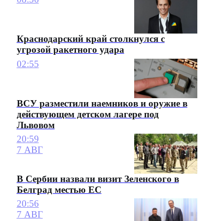
Краснодарский край столкнулся с
угрозой ракетного удара
02:55
ВСУ разместили наемников и оружие в
действующем детском лагере под
Львовом
20:59
7 АВГ
В Сербии назвали визит Зеленского в
Белград местью ЕС
20:56
7 АВГ