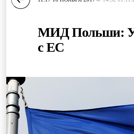
МИД Польши: Ук
с ЕС