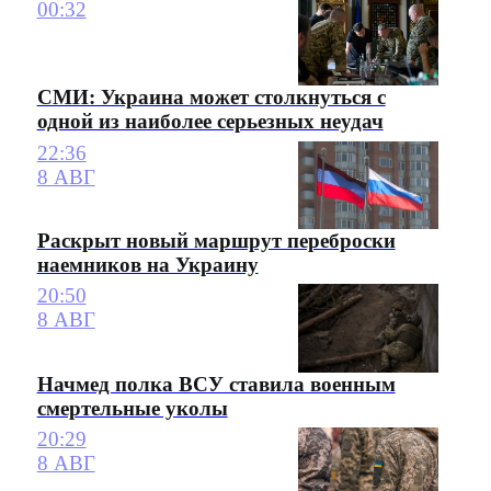
00:32
СМИ: Украина может столкнуться с
одной из наиболее серьезных неудач
22:36
8 АВГ
Раскрыт новый маршрут переброски
наемников на Украину
20:50
8 АВГ
Начмед полка ВСУ ставила военным
смертельные уколы
20:29
8 АВГ