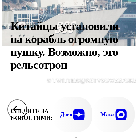
Китайцы установили
на корабль огромную
пушку. Возможно, это
рельсотрон
© TWITTER/@N3TVSGWZ2PGKE
СЛЕДИТЕ ЗА
Дзен
Макс
НОВОСТЯМИ: