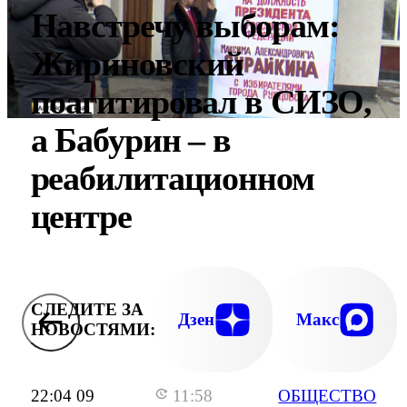
Навстречу выборам:
Жириновский
поагитировал в СИЗО,
а Бабурин – в
реабилитационном
центре
СЛЕДИТЕ ЗА
Дзен
Макс
НОВОСТЯМИ:
22:04 09
11:58
ОБЩЕСТВО