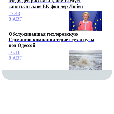
Медведев рассказал, чем следует
заняться главе ЕК фон дер Ляйен
17:43
8 АВГ
Обслуживавшая гитлеровскую
Германию компания теряет сухогрузы
под Одессой
16:11
8 АВГ