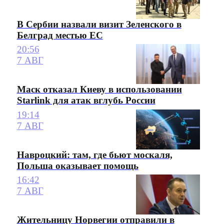
В Сербии назвали визит Зеленского в
Белград местью ЕС
20:56
7 АВГ
Маск отказал Киеву в использовании
Starlink для атак вглубь России
19:14
7 АВГ
Навроцкий: там, где бьют москаля,
Польша оказывает помощь
16:42
7 АВГ
Жительницу Норвегии отправили в