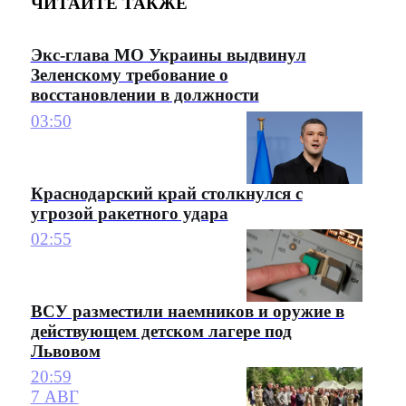
ЧИТАЙТЕ ТАКЖЕ
Экс-глава МО Украины выдвинул
Зеленскому требование о
восстановлении в должности
03:50
Краснодарский край столкнулся с
угрозой ракетного удара
02:55
ВСУ разместили наемников и оружие в
действующем детском лагере под
Львовом
20:59
7 АВГ