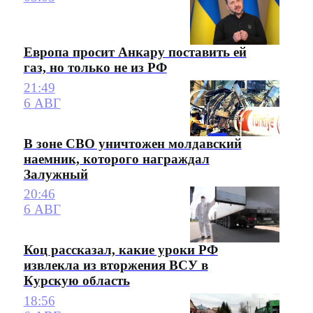
Европа просит Анкару поставить ей
газ, но только не из РФ
21:49
6 АВГ
В зоне СВО уничтожен молдавский
наемник, которого награждал
Залужный
20:46
6 АВГ
Коц рассказал, какие уроки РФ
извлекла из вторжения ВСУ в
Курскую область
18:56