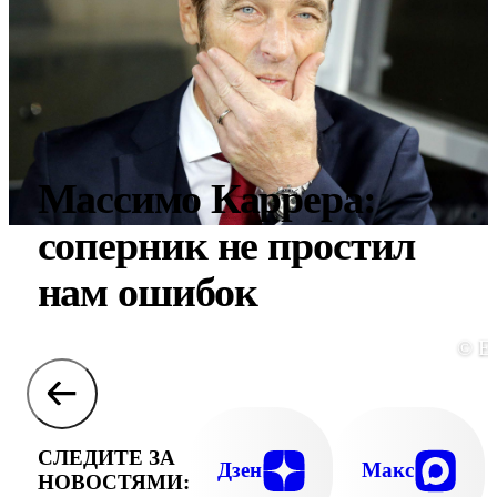
Массимо Каррера:
соперник не простил
нам ошибок
© E
СЛЕДИТЕ ЗА
Дзен
Макс
НОВОСТЯМИ: