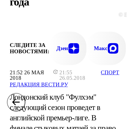
года
© E
СЛЕДИТЕ ЗА
Дзен
Макс
НОВОСТЯМИ:
21:52 26 МАЯ
21:55
СПОРТ
2018
26.05.2018
РЕДАКЦИЯ ВЕСТИ.РУ
Лондонский клуб "Фулхэм"
следующий сезон проведет в
английской премьер-лиге. В
финале стыковых матчей за право