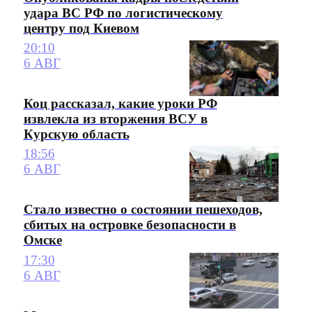
удара ВС РФ по логистическому
центру под Киевом
20:10
6 АВГ
Коц рассказал, какие уроки РФ
извлекла из вторжения ВСУ в
Курскую область
18:56
6 АВГ
Стало известно о состоянии пешеходов,
сбитых на островке безопасности в
Омске
17:30
6 АВГ