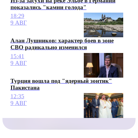
Из-за засухи на реке Эльбе в Германии
показались "камни голода"
18:29
9 АВГ
Алан Лушников: характер боев в зоне
СВО радикально изменился
15:41
9 АВГ
Турция вошла под "ядерный зонтик"
Пакистана
12:35
9 АВГ