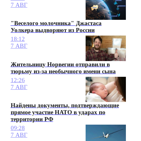
7 АВГ
"Веселого молочника" Джастаса
Уолкера выдворяют из России
18:12
7 АВГ
Жительницу Норвегии отправили в
тюрьму из-за необычного имени сына
12:26
7 АВГ
Найдены документы, подтверждающие
прямое участие НАТО в ударах по
территории РФ
09:28
7 АВГ